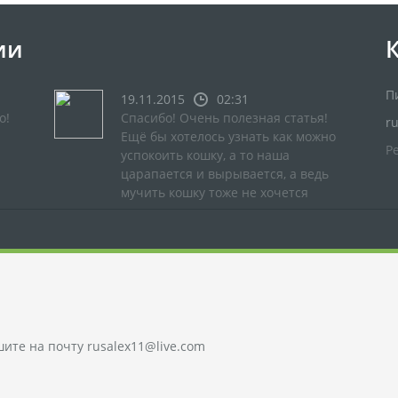
ии
П
19.11.2015
02:31
о!
Спасибо! Очень полезная статья!
r
Ещё бы хотелось узнать как можно
Р
успокоить кошку, а то наша
царапается и вырывается, а ведь
мучить кошку тоже не хочется
шите на почту
rusalex11@live.com