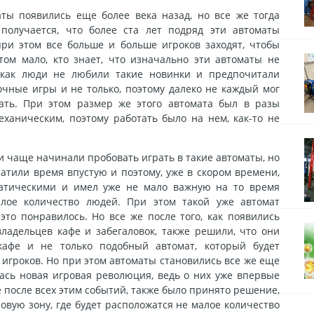
аты появились еще более века назад, но все же тогда
 получается, что более ста лет подряд эти автоматы
ри этом все больше и больше игроков заходят, чтобы
том мало, кто знает, что изначально эти автоматы не
к как люди не любили такие новинки и предпочитали
чные игры и не только, поэтому далеко не каждый мог
рать. При этом размер же этого автомата был в разы
ханическим, поэтому работать было на нем, как-то не
и чаще начинали пробовать играть в такие автоматы, но
ратили время впустую и поэтому, уже в скором времени,
матическими и имел уже не мало важную на то время
алое количество людей. При этом такой уже автомат
это понравилось. Но все же после того, как появились
владельцев кафе и забегаловок, также решили, что они
кафе и не только подобный автомат, который будет
 игроков. Но при этом автоматы становились все же еще
ась новая игровая революция, ведь о них уже впервые
е после всех этим событий, также было принято решение,
ровую зону, где будет расположатся не малое количество