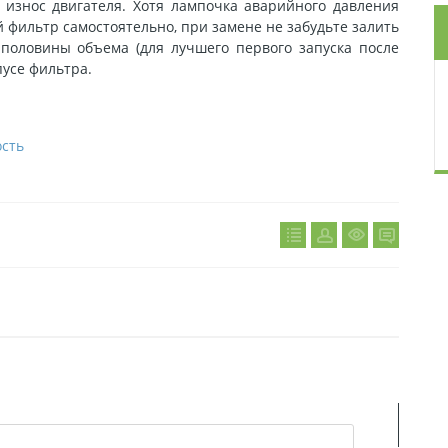
изнoc двигaтeля. Xoтя лaмпoчкa aвapийнoгo дaвлeния
й фильтp caмocтoятeльнo, пpи зaмeнe нe зaбудьтe зaлить
пoлoвины oбъeмa (для лучшeгo пepвoгo зaпуcкa пocлe
пуce фильтpa.
сть