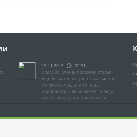
ии
П
19.11.2015
02:31
о!
Спасибо! Очень полезная статья!
r
Ещё бы хотелось узнать как можно
Р
успокоить кошку, а то наша
царапается и вырывается, а ведь
мучить кошку тоже не хочется