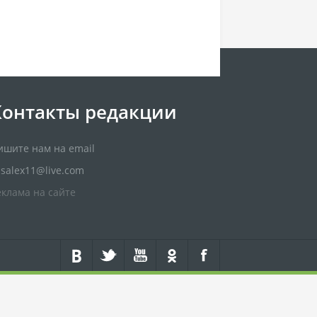
Контакты редакции
ишите нам на email
usalex11@live.com
еклама на сайте