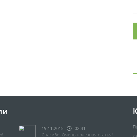
ии
П
19.11.2015
02:31
о!
Спасибо! Очень полезная статья!
r