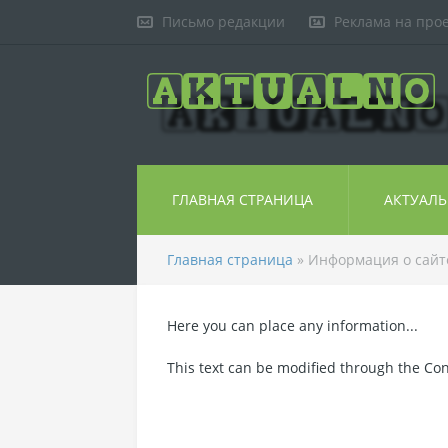
Письмо редакции
Реклама на про
ГЛАВНАЯ СТРАНИЦА
АКТУАЛ
Главная страница
» Информация о сайте 
Here you can place any information...
This text can be modified through the Cont