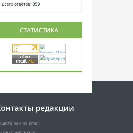
Всего ответов:
359
СТАТИСТИКА
Контакты редакции
ишите нам на email
usalex11@live.com