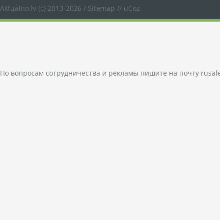
Aktualno.lv
(c) 2013-2026 /
Sitemap
//
uCoz
По вопросам сотрудничества и рекламы пишите на почту
rusal