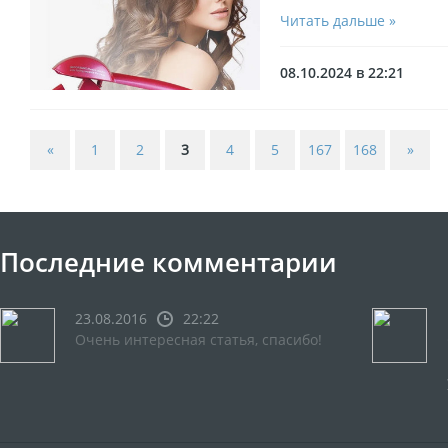
Читать дальше »
08.10.2024 в 22:21
«
1
2
3
4
5
167
168
»
Последние комментарии
23.08.2016
22:22
Очень интересная статья, спасибо!