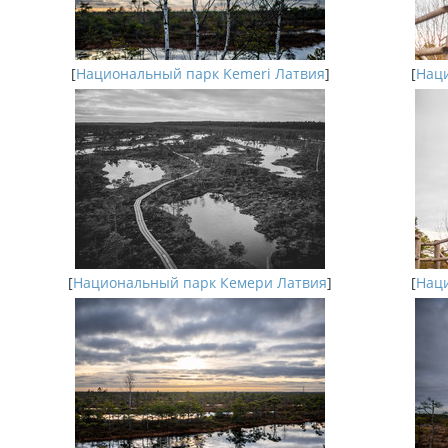
[
Национальный парк Kemeri Латвия
]
[
Наци
[
Национальный парк Кемери Латвия
]
[
Наци