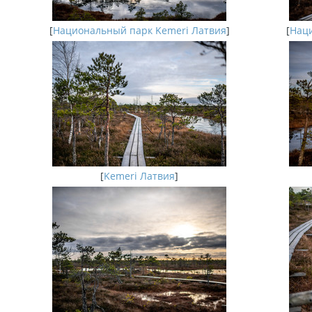
[
Национальный парк Kemeri Латвия
]
[
Наци
[
Kemeri Латвия
]