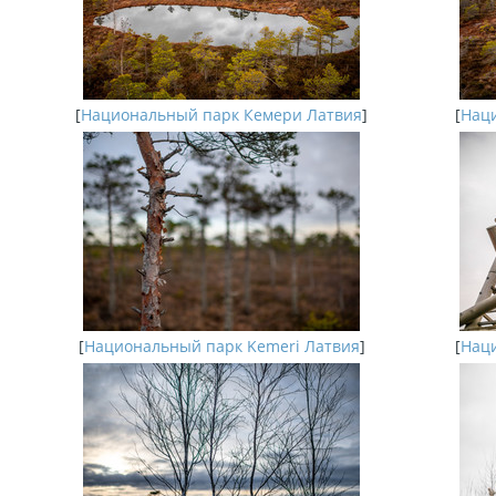
[
Национальный парк Кемери Латвия
]
[
Наци
[
Национальный парк Kemeri Латвия
]
[
Наци