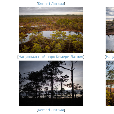
[
Kemeri Латвия
]
[
Национальный парк Кемери Латвия
]
[
Наци
[
Kemeri Латвия
]