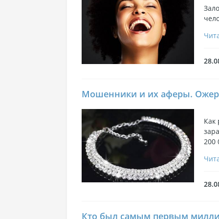
Зало
чело
Чита
28.0
Мошенники и их аферы. Ожер
Как
зара
200 
Чита
28.0
Кто был самым первым милли