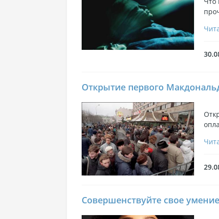
Что
про
Чита
30.0
Открытие первого Макдональд
Откр
опла
Чита
29.0
Совершенствуйте свое умени