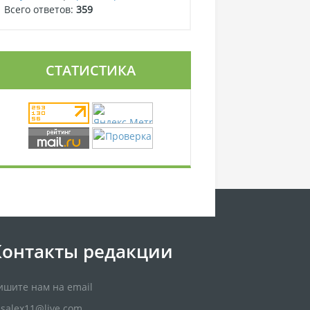
Всего ответов:
359
СТАТИСТИКА
Контакты редакции
ишите нам на email
usalex11@live.com