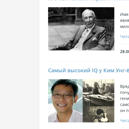
Имя 
явля
милл
Чита
28.0
Самый высокий IQ у Ким Унг-
Вряд
поч
гени
само
он п
Чита