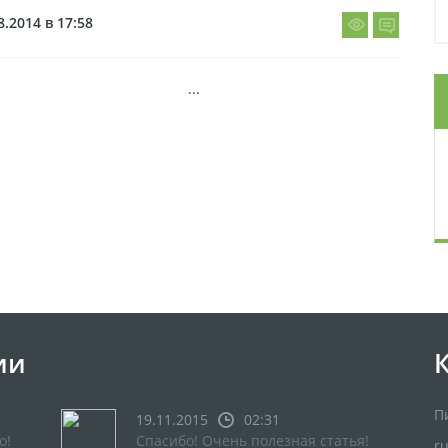
8.2014 в 17:58
...
ии
П
19.11.2015
02:31
о!
Спасибо! Очень полезная статья!
r