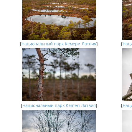
[
Национальный парк Кемери Латвия
]
[
Наци
[
Национальный парк Kemeri Латвия
]
[
Наци