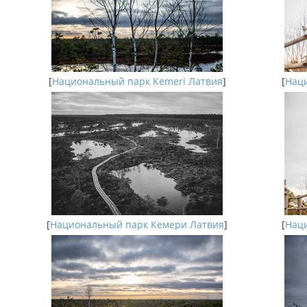
[
Национальный парк Kemeri Латвия
]
[
Наци
[
Национальный парк Кемери Латвия
]
[
Наци