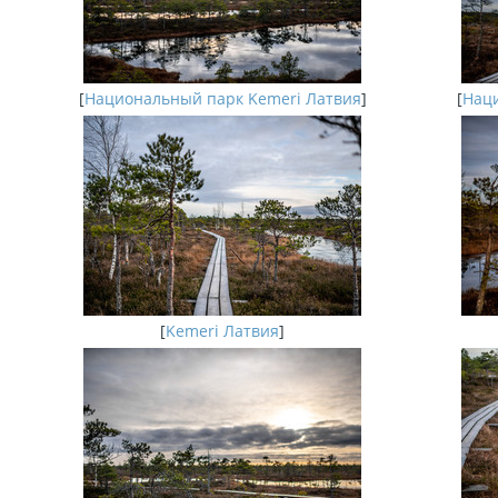
[
Национальный парк Kemeri Латвия
]
[
Наци
[
Kemeri Латвия
]