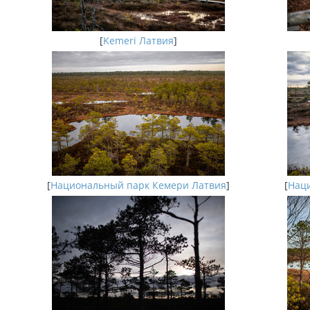
[
Kemeri Латвия
]
[
Национальный парк Кемери Латвия
]
[
Наци