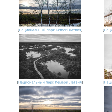
[
Национальный парк Kemeri Латвия
]
[
Наци
[
Национальный парк Кемери Латвия
]
[
Наци