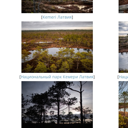
[
Kemeri Латвия
]
[
Национальный парк Кемери Латвия
]
[
Наци