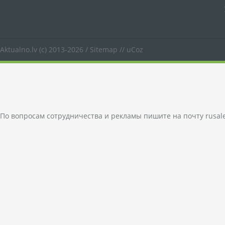
Aktualno.lv
(c) 2013-2026 /
Sitemap
//
uCoz
По вопросам сотрудничества и рекламы пишите на почту
rusal