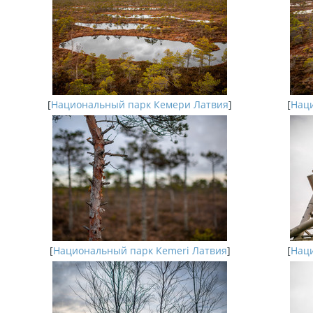
[
Национальный парк Кемери Латвия
]
[
Наци
[
Национальный парк Kemeri Латвия
]
[
Наци