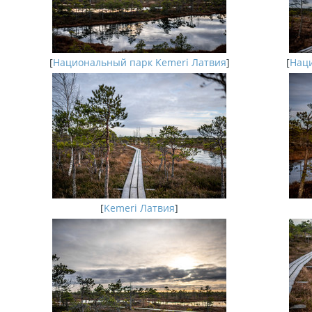
[
Национальный парк Kemeri Латвия
]
[
Наци
[
Kemeri Латвия
]