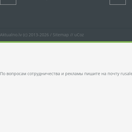
Aktualno.lv
(c) 2013-2026 /
Sitemap
//
uCoz
По вопросам сотрудничества и рекламы пишите на почту
rusal