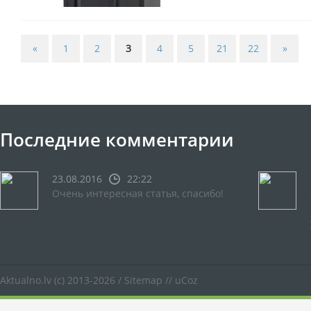
«
1
2
3
4
5
21
22
»
Последние комментарии
23.08.2016
22:22
Очень интересная статья, спасибо!
Aktualno.lv
(c) 2013-2026 /
Sitemap
//
uCoz