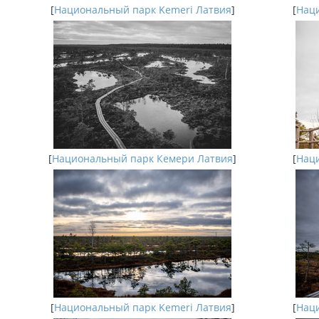
[
Национальный парк Kemeri Латвия
]
[
Наци
[
Национальный парк Кемери Латвия
]
[
Наци
[
Национальный парк Kemeri Латвия
]
[
Наци