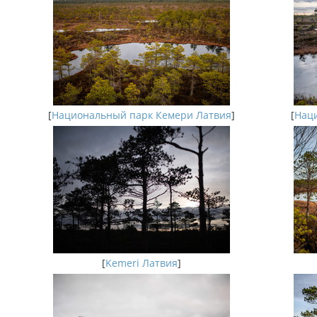
[
Национальный парк Кемери Латвия
]
[
Наци
[
Kemeri Латвия
]