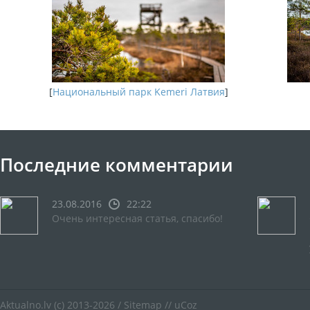
[
Национальный парк Kemeri Латвия
]
Последние комментарии
23.08.2016
22:22
Очень интересная статья, спасибо!
Aktualno.lv
(c) 2013-2026 /
Sitemap
//
uCoz