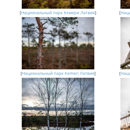
[
Национальный парк Кемери Латвия
]
[
Наци
[
Национальный парк Kemeri Латвия
]
[
Наци