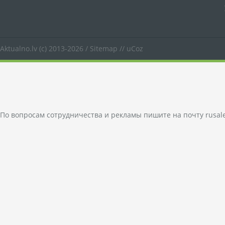
Aktualno.lv
(c) 2013-2026 /
Sitemap
//
uCoz
По вопросам сотрудничества и рекламы пишите на почту
rusal