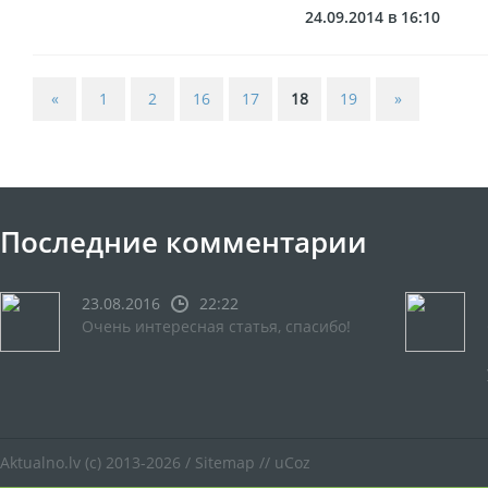
24.09.2014 в 16:10
«
1
2
16
17
18
19
»
Последние комментарии
23.08.2016
22:22
Очень интересная статья, спасибо!
Aktualno.lv
(c) 2013-2026 /
Sitemap
//
uCoz