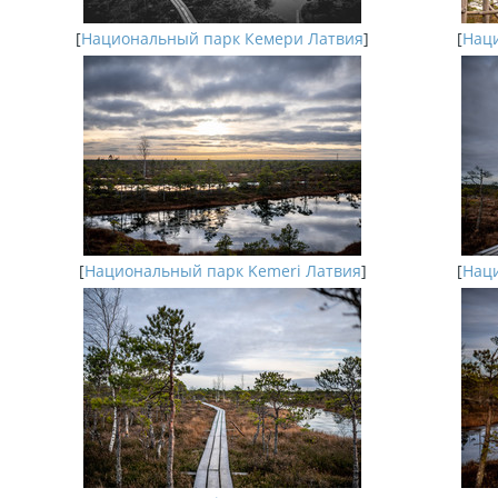
[
Национальный парк Кемери Латвия
]
[
Наци
[
Национальный парк Kemeri Латвия
]
[
Наци