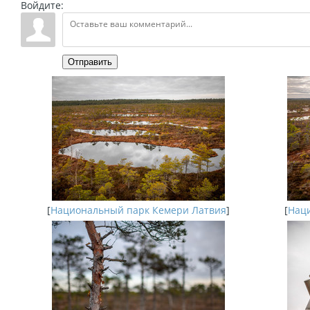
Войдите:
Отправить
[
Национальный парк Кемери Латвия
]
[
Наци