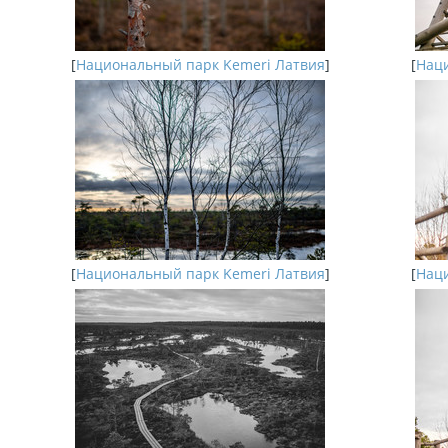
[
Национальный парк Kemeri Латвия
]
[
Наци
[
Национальный парк Kemeri Латвия
]
[
Наци