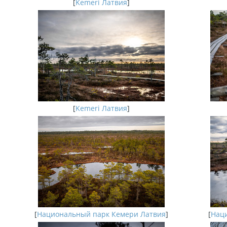
[
Kemeri Латвия
]
[
Kemeri Латвия
]
[
Национальный парк Кемери Латвия
]
[
Наци