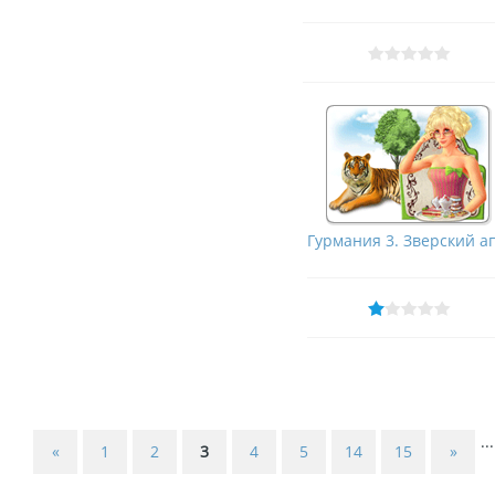
Гурмания 3. Зверский ап
...
«
1
2
3
4
5
14
15
»