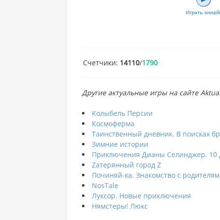
Играть онлай
Счетчики
:
14110
/
1790
Другие актуальные игры на сайте Aktual
Колыбель Персии
Космоферма
Таинственный дневник. В поисках бр
Зимние истории
Приключения Дианы Селинджер. 10 
Zатерянный город Z
Починяй-ка. Знакомство с родителя
NosTale
Луксор. Новые приключения
Нямстеры! Люкс