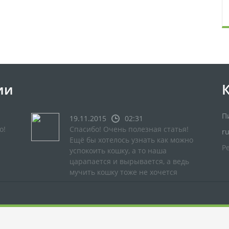
ии
П
19.11.2015
02:31
о!
Спасибо! Очень полезная статья!
r
Ещё бы хотелось узнать как можно
Р
успокоить кошку, а то наша
царапается и вырывается, а ведь
мучить кошку тоже не хочется