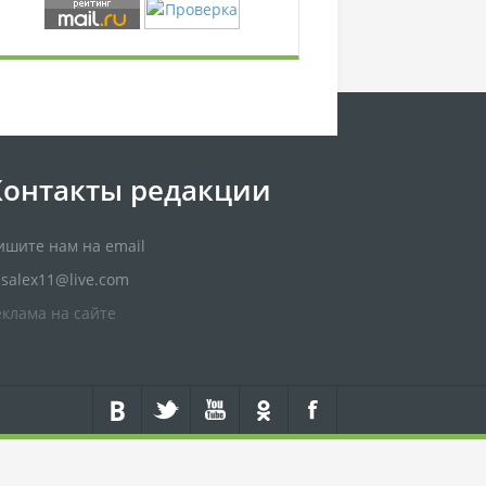
Контакты редакции
ишите нам на email
usalex11@live.com
еклама на сайте