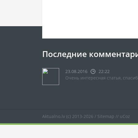
Последние комментар
23.08.2016
22:22
Очень интересная статья, спасиб
Aktualno.lv
(c) 2013-2026 /
Sitemap
//
uCoz