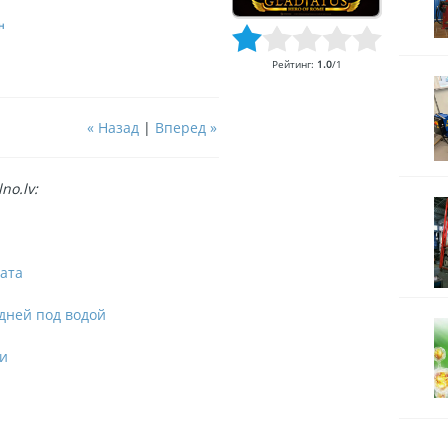
н
Рейтинг
:
1.0
/
1
« Назад
|
Вперед »
no.lv:
ата
дней под водой
ми