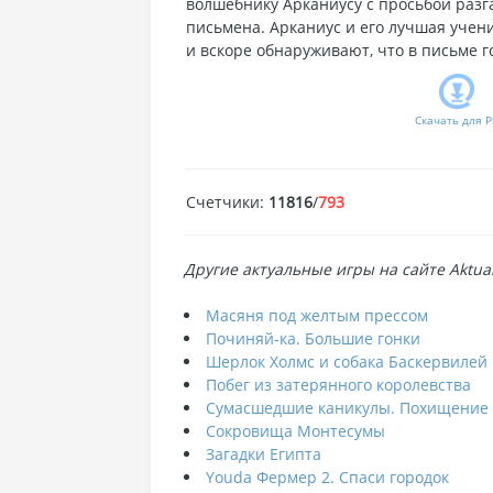
волшебнику Арканиусу с просьбой разг
письмена. Арканиус и его лучшая учени
и вскоре обнаруживают, что в письме г
Скачать для
P
Счетчики
:
11816
/
793
Другие актуальные игры на сайте Aktual
Масяня под желтым прессом
Починяй-ка. Большие гонки
Шерлок Холмс и собака Баскервилей
Побег из затерянного королевства
Сумасшедшие каникулы. Похищение 
Сокровища Монтесумы
Загадки Египта
Youda Фермер 2. Спаси городок