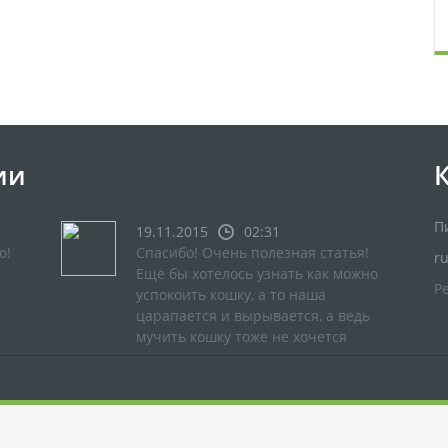
ии
П
19.11.2015
02:31
о!
Спасибо! Очень полезная статья!
r
Ещё бы хотелось узнать как можно
Р
успокоить кошку, а то наша
царапается и вырывается, а ведь
мучить кошку тоже не хочется