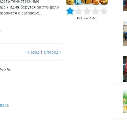
адать таинственные
ца Лидия берутся за это дело
оворится о заговоре…
Рейтинг
:
1.0
/
1
C
« Назад
|
Вперед »
no.lv:
века