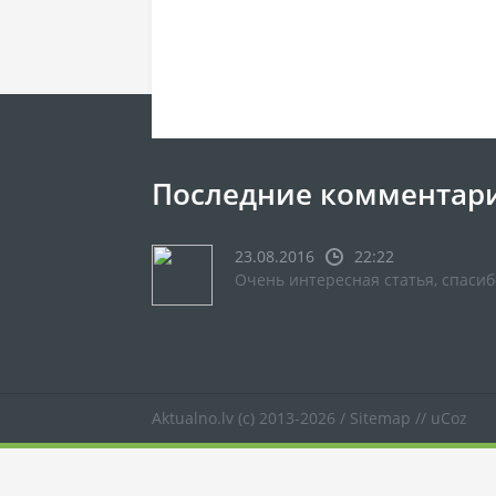
Последние комментар
23.08.2016
22:22
Очень интересная статья, спасиб
Aktualno.lv
(c) 2013-2026 /
Sitemap
//
uCoz