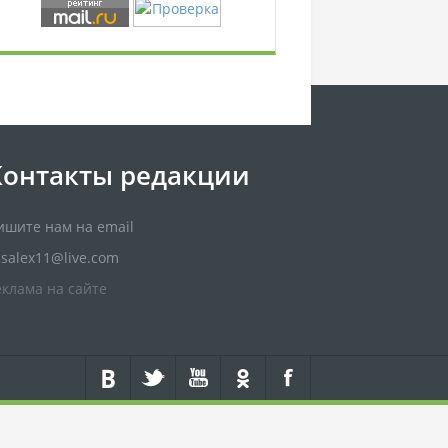
Контакты редакции
ишите нам на email
usalex11@live.com
еклама на сайте