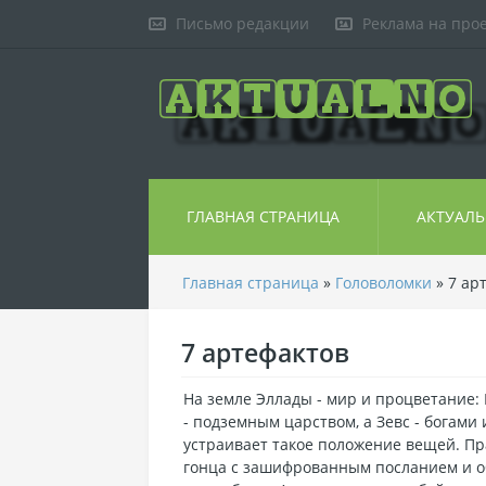
Письмо редакции
Реклама на про
ГЛАВНАЯ СТРАНИЦА
АКТУАЛ
Главная страница
»
Головоломки
» 7 ар
7 артефактов
На земле Эллады - мир и процветание:
- подземным царством, а Зевс - богами 
устраивает такое положение вещей. П
гонца с зашифрованным посланием и о