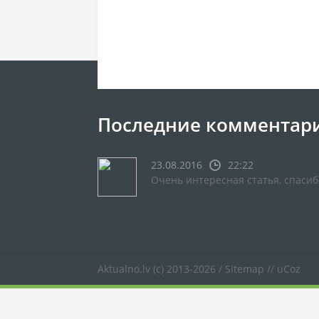
Последние комментар
23.08.2016
22:22
Очень интересная статья, спасиб
Aktualno.lv
(c) 2013-2026 /
Sitemap
//
uCoz