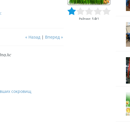
C
Рейтинг
:
1.0
/
1
« Назад
|
Вперед »
no.lv:
павших сокровищ