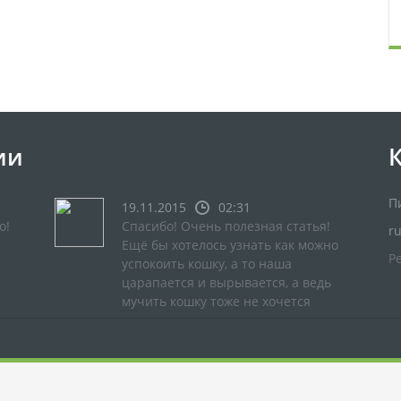
ии
П
19.11.2015
02:31
о!
Спасибо! Очень полезная статья!
r
Ещё бы хотелось узнать как можно
Р
успокоить кошку, а то наша
царапается и вырывается, а ведь
мучить кошку тоже не хочется