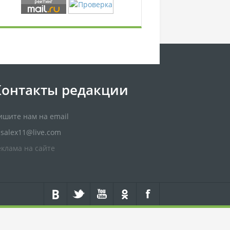
Контакты редакции
ишите нам на email
usalex11@live.com
еклама на сайте