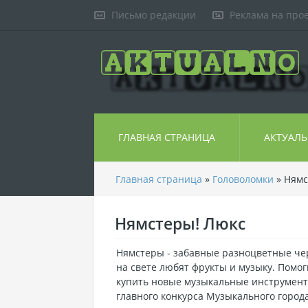
Письмо редакции
Реклама на про
ГЛАВНАЯ СТРАНИЦА
АКТУАЛ
Главная страница
»
Головоломки
» Нямс
Нямстеры! Люкс
Нямстеры - забавные разноцветные чер
на свете любят фрукты и музыку. Помог
купить новые музыкальные инструмент
главного конкурса Музыкального города