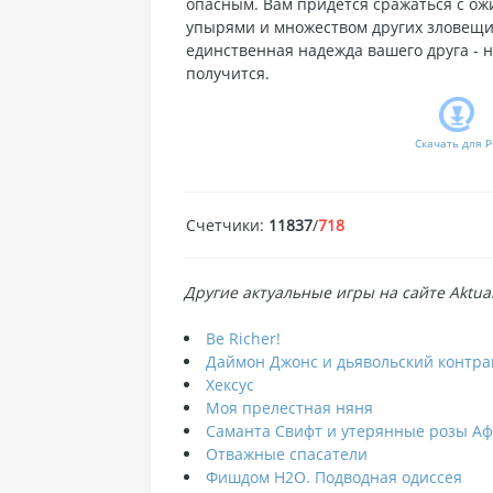
опасным. Вам придется сражаться с ож
упырями и множеством других зловещи
единственная надежда вашего друга - на
получится.
Скачать для
P
Счетчики
:
11837
/
718
Другие актуальные игры на сайте Aktual
Be Richer!
Даймон Джонс и дьявольский контра
Хексус
Моя прелестная няня
Саманта Свифт и утерянные розы А
Отважные спасатели
Фишдом H2O. Подводная одиссея