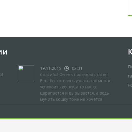
ии
П
19.11.2015
02:31
о!
Спасибо! Очень полезная статья!
r
Ещё бы хотелось узнать как можно
Р
успокоить кошку, а то наша
царапается и вырывается, а ведь
мучить кошку тоже не хочется