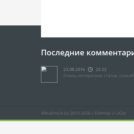
Последние комментар
23.08.2016
22:22
Очень интересная статья, спасиб
Aktualno.lv
(c) 2013-2026 /
Sitemap
//
uCoz