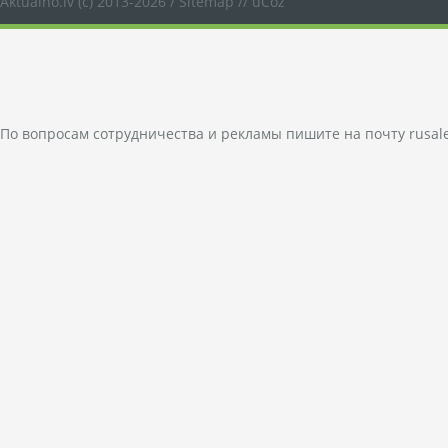
Aktualno.lv
(c) 2013-2026 /
Sitemap
//
uCoz
По вопросам сотрудничества и рекламы пишите на почту
rusal