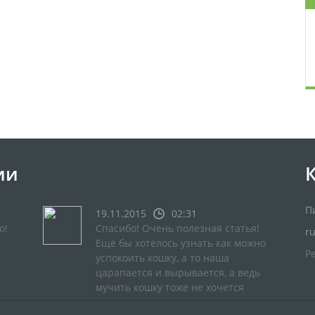
ии
П
19.11.2015
02:31
о!
Спасибо! Очень полезная статья!
r
Ещё бы хотелось узнать как можно
Р
успокоить кошку, а то наша
царапается и вырывается, а ведь
мучить кошку тоже не хочется