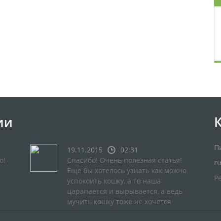
ии
П
19.11.2015
02:31
о!
Спасибо! Очень полезная статья!
r
Ещё бы хотелось узнать как можно
Р
успокоить кошку, а то наша
царапается и вырывается, а ведь
мучить кошку тоже не хочется