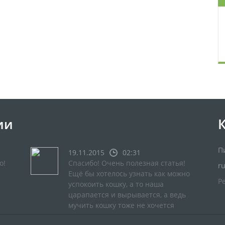
ии
П
19.11.2015
02:31
о!
Спасибо! Очень полезная статья!
r
Ещё бы хотелось узнать как можно
Р
успокоить кошку, а то наша
царапается и вырывается, а ведь
мучить кошку тоже не хочется