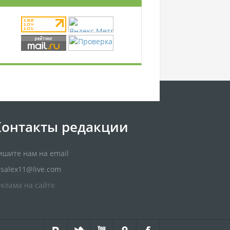
Контакты редакции
ишите нам на email
usalex11@live.com
еклама на сайте