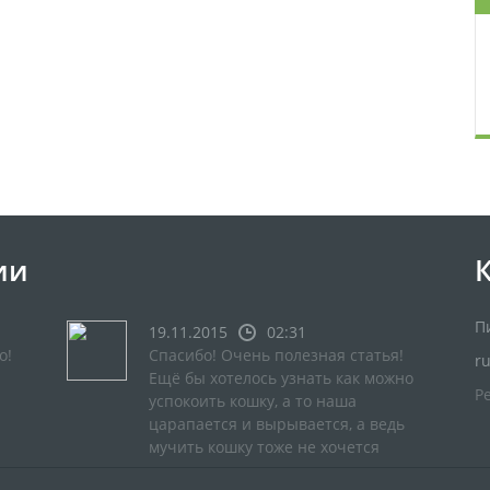
ии
П
19.11.2015
02:31
о!
Спасибо! Очень полезная статья!
r
Ещё бы хотелось узнать как можно
Р
успокоить кошку, а то наша
царапается и вырывается, а ведь
мучить кошку тоже не хочется