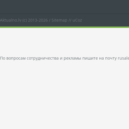
Aktualno.lv
(c) 2013-2026 /
Sitemap
//
uCoz
По вопросам сотрудничества и рекламы пишите на почту
rusal