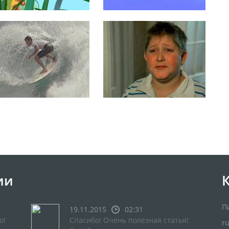
ии
П
19.11.2015
02:31
о!
Спасибо! Очень полезная статья!
r