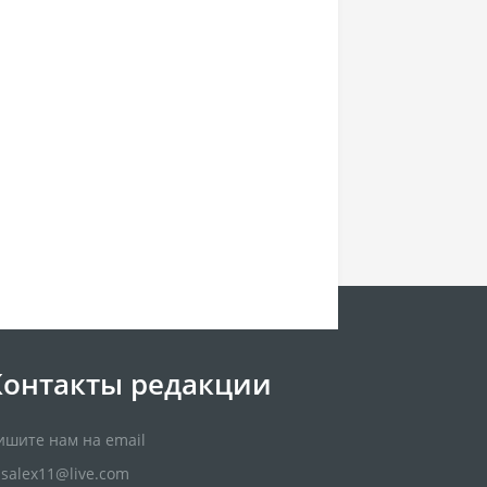
Контакты редакции
ишите нам на email
usalex11@live.com