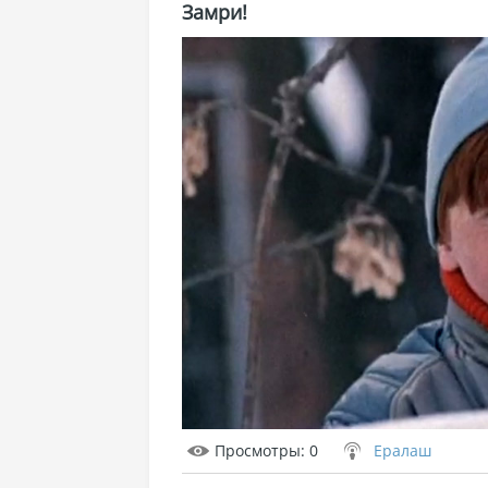
Замри!
Просмотры
: 0
Ералаш