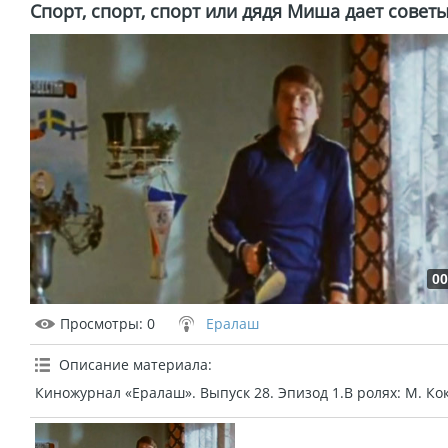
Спорт, спорт, спорт или дядя Миша дает советы
00
Просмотры
: 0
Ералаш
Описание материала
:
Киножурнал «Ералаш». Выпуск 28. Эпизод 1.В ролях: М. Ко