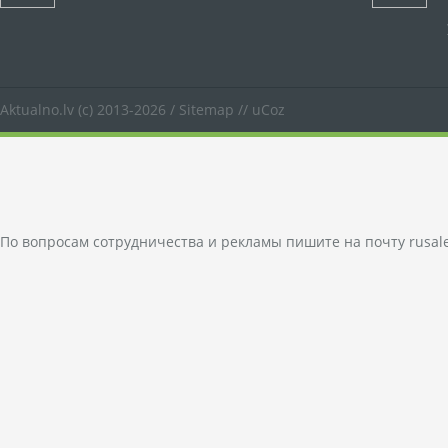
Aktualno.lv
(c) 2013-2026 /
Sitemap
//
uCoz
По вопросам сотрудничества и рекламы пишите на почту
rusal