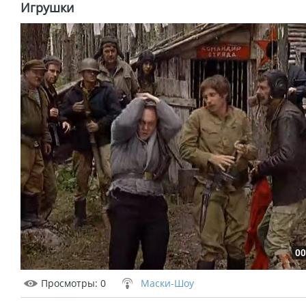
Игрушки
00
Просмотры
: 0
Маски-Шоу