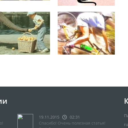
ии
П
19.11.2015
02:31
о!
Спасибо! Очень полезная статья!
r