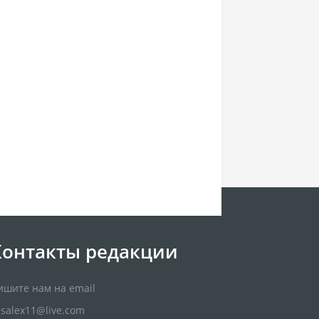
Контакты редакции
ишите нам на email
usalex11@live.com