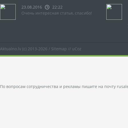
23.08.2016
22:22
Очень интересная статья, спасибо!
Aktualno.lv
(c) 2013-2026 /
Sitemap
//
uCoz
По вопросам сотрудничества и рекламы пишите на почту
rusal