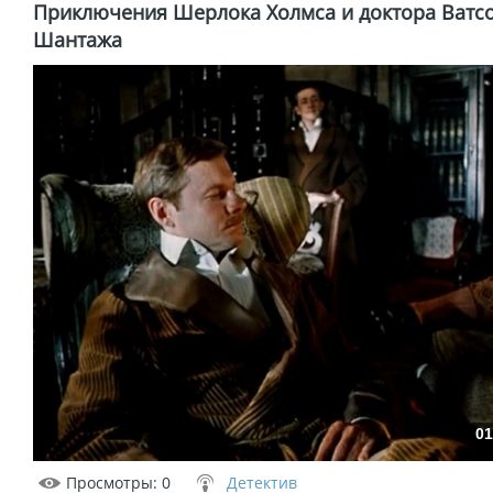
Приключения Шерлока Холмса и доктора Ватсо
Шантажа
01
Просмотры
: 0
Детектив