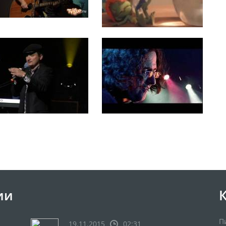
ии
П
19.11.2015
02:31