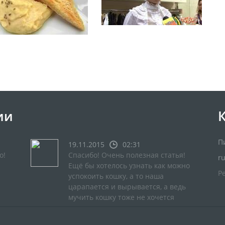
ии
П
19.11.2015
02:31
о!
Спасибо! Очень полезная статья!
r
Ещё бы хотелось узнать как можно
Р
успокоить кошку, а то наша
царапается и вырывается, а ведь
мучить кошку тоже не хочется