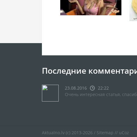
Последние комментар
23.08.2016
22:22
Очень интересная статья, спасиб
Aktualno.lv
(c) 2013-2026 /
Sitemap
//
uCoz