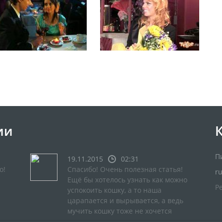
ии
П
19.11.2015
02:31
о!
Спасибо! Очень полезная статья!
r
Ещё бы хотелось узнать как можно
Р
успокоить кошку, а то наша
царапается и вырывается, а ведь
мучить кошку тоже не хочется