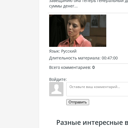
завещанию она теперь генеральный д
суммы денег...
Язык
: Русский
Длительность материала
: 00:47:00
Всего комментариев
:
0
Войдите:
Отправить
Разные интересные ви