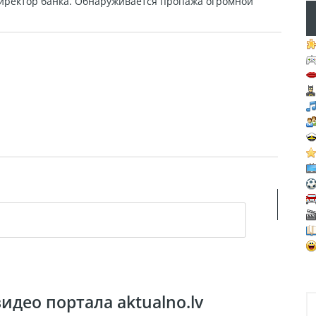
иректор банка. Обнаруживается пропажа огромной
део портала aktualno.lv