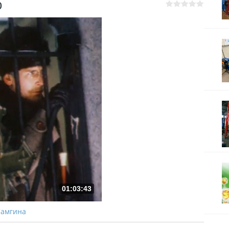
0
01:03:43
Самгина