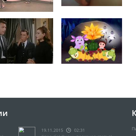
ии
П
19.11.2015
02:31