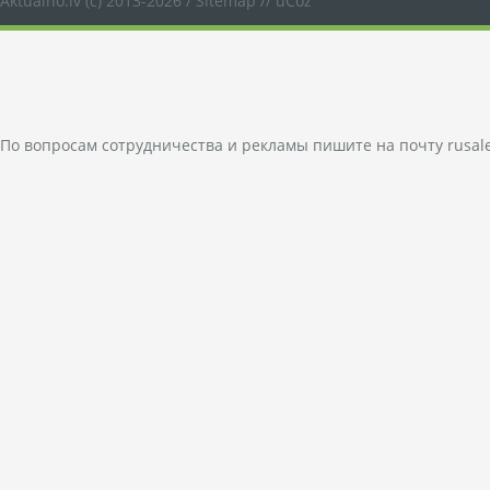
Aktualno.lv
(c) 2013-2026 /
Sitemap
//
uCoz
По вопросам сотрудничества и рекламы пишите на почту
rusal