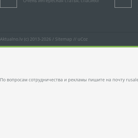
Очень интересная статья, спасибо!
Aktualno.lv
(c) 2013-2026 /
Sitemap
//
uCoz
По вопросам сотрудничества и рекламы пишите на почту
rusal