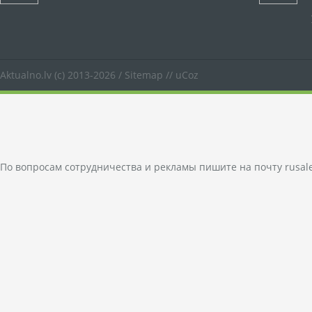
Aktualno.lv
(c) 2013-2026 /
Sitemap
//
uCoz
По вопросам сотрудничества и рекламы пишите на почту
rusal