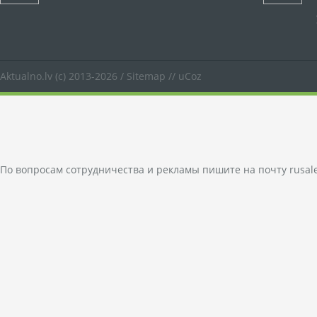
Aktualno.lv
(c) 2013-2026 /
Sitemap
//
uCoz
По вопросам сотрудничества и рекламы пишите на почту
rusal