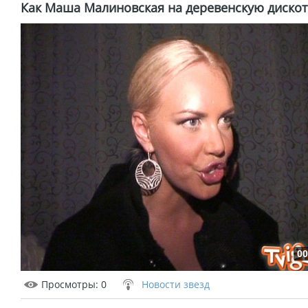
Как Маша Малиновская на деревенскую дискот
00
Просмотры
: 0
Новости звезд