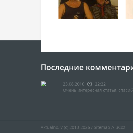
Последние комментар
23.08.2016
22:22
Очень интересная статья, спасиб
Aktualno.lv
(c) 2013-2026 /
Sitemap
//
uCoz