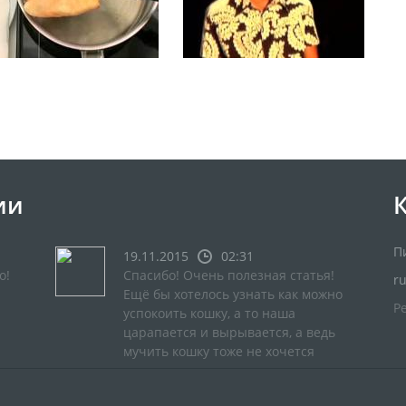
ии
П
19.11.2015
02:31
о!
Спасибо! Очень полезная статья!
r
Ещё бы хотелось узнать как можно
Р
успокоить кошку, а то наша
царапается и вырывается, а ведь
мучить кошку тоже не хочется