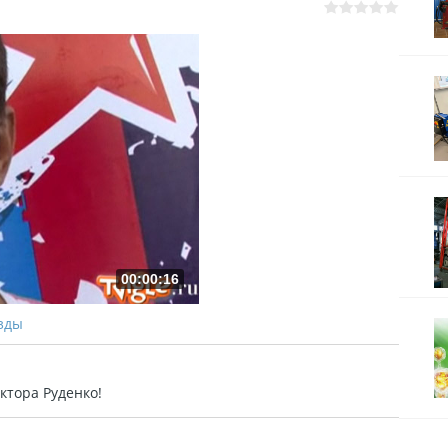
00:00:16
езды
ктора Руденко!