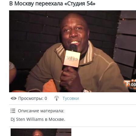
В Москву переехала «Студия 54»
00
Просмотры
: 0
Тусовки
Описание материала
:
Dj Sten Williams в Москве.