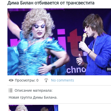
Дима Билан отбивается от трансвестита
00
Просмотры
: 0
No comments
Описание материала
:
Новая группа Димы Билана.