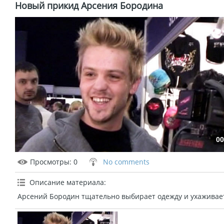
Новый прикид Арсения Бородина
00
Просмотры
: 0
No comments
Описание материала
:
Арсений Бородин тщательно выбирает одежду и ухаживает