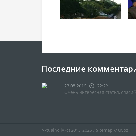
Последние комментар
23.08.2016
22:22
Очень интересная статья, спасиб
Aktualno.lv
(c) 2013-2026 /
Sitemap
//
uCoz