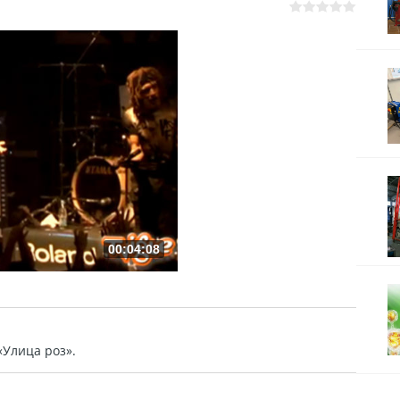
00:04:08
«Улица роз».