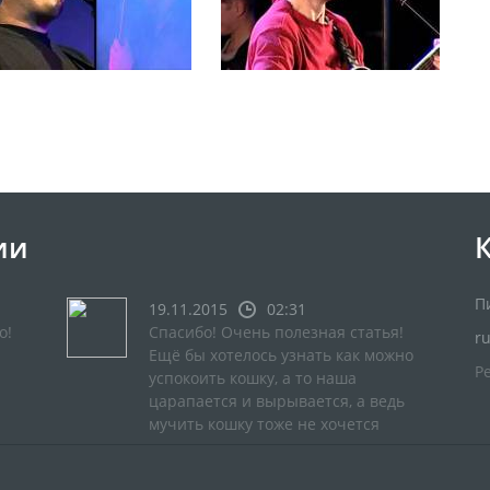
ии
П
19.11.2015
02:31
о!
Спасибо! Очень полезная статья!
r
Ещё бы хотелось узнать как можно
Р
успокоить кошку, а то наша
царапается и вырывается, а ведь
мучить кошку тоже не хочется