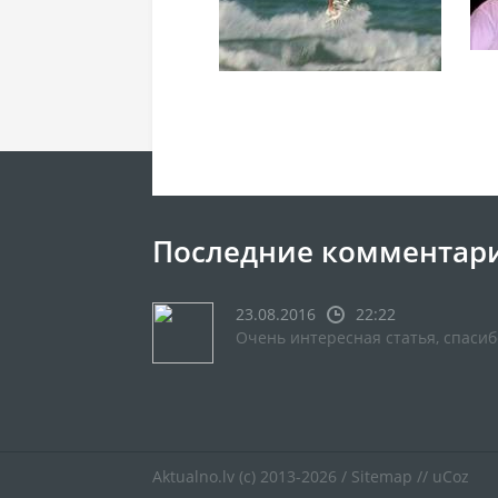
Последние комментар
23.08.2016
22:22
Очень интересная статья, спасиб
Aktualno.lv
(c) 2013-2026 /
Sitemap
//
uCoz