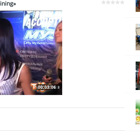
ining»
00:03:06