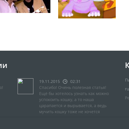
ии
П
19.11.2015
02:31
о!
Спасибо! Очень полезная статья!
r
Ещё бы хотелось узнать как можно
Р
успокоить кошку, а то наша
царапается и вырывается, а ведь
мучить кошку тоже не хочется