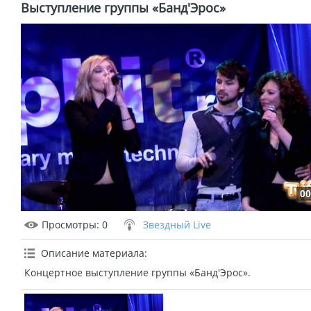
Выступление группы «Банд'Эрос»
00
Просмотры
: 0
Звездный Live
Описание материала
:
Концертное выступление группы «Банд'Эрос».