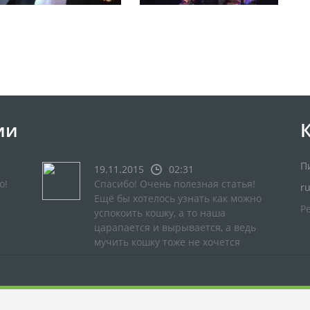
ии
П
19.11.2015
02:31
о!
Спасибо! Очень полезная статья!
r
Ещё бы хотелось узнать как можно
Р
успокоить кошку, а то наша
царапается и вырывается, а ведь
мучить кошку тоже не хочется