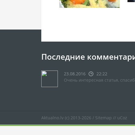
Последние комментар
23.08.2016
22:22
Очень интересная статья, спасиб
Aktualno.lv
(c) 2013-2026 /
Sitemap
//
uCoz