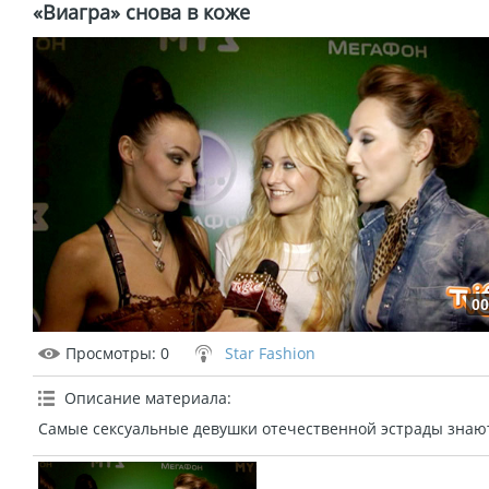
«Виагра» снова в коже
00
Просмотры
: 0
Star Fashion
Описание материала
:
Самые сексуальные девушки отечественной эстрады знают