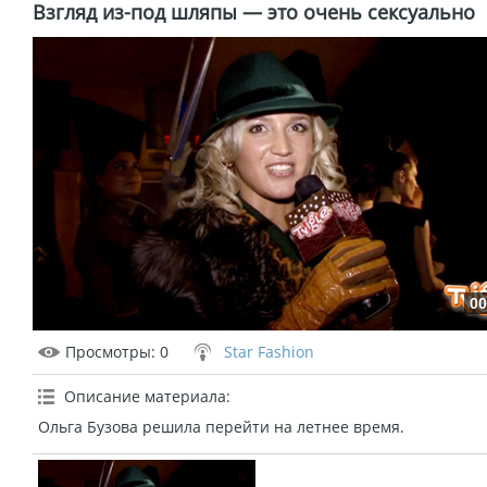
Взгляд из-под шляпы — это очень сексуально
00
Просмотры
: 0
Star Fashion
Описание материала
:
Ольга Бузова решила перейти на летнее время.