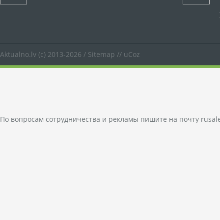
Aktualno.lv
(c) 2013-2026 /
Sitemap
//
uCoz
По вопросам сотрудничества и рекламы пишите на почту
rusal