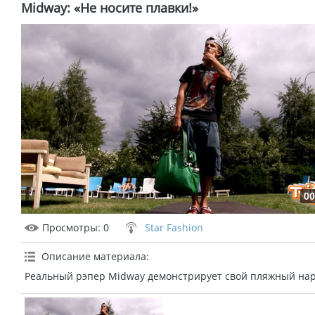
Midway: «Не носите плавки!»
00
Просмотры
: 0
Star Fashion
Описание материала
:
Реальный рэпер Midway демонстрирует свой пляжный нар